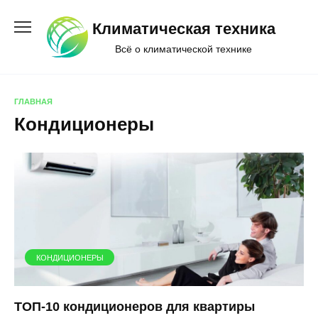
Перейти
к
Климатическая техника
содержанию
Всё о климатической технике
ГЛАВНАЯ
Кондиционеры
КОНДИЦИОНЕРЫ
ТОП-10 кондиционеров для квартиры