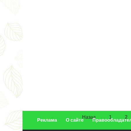
29.02.2024
ПРИТОЧНЫЕ УСТАНОВКИ
Для чего нужна приточно-вытяжная
Пагинация
установка?
записей
Назад
1
2
Реклама
О сайте
Правообладате
29.02.2024