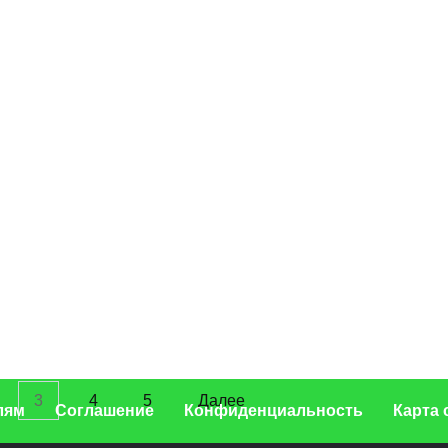
СПЛИТ-СИСТЕМЫ
Плюсы сплит-системы
29.02.2024
3
4
5
Далее
лям
Соглашение
Конфиденциальность
Карта 